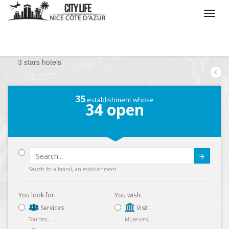
/
What do you want to do ?
/
Stay
/
Hotels
/
3 stars hotels
35
establishment whose
34
open
Submit
Search for a brand, an establishment...
You look for:
You wish:
Services
Visit
Tourism, ...
Museums, ...