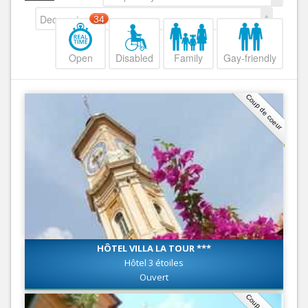
Decreasing
34
Open
Disabled
Family
Gay-friendly
Coup de coeur
HÔTEL VILLA LA TOUR ***
Hôtel 3 étoiles
Ouvert