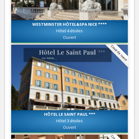
WESTMINSTER HÔTEL&SPA NICE ****
Hôtel 4 étoiles
Ouvert
Coup de coeur
HÔTEL LE SAINT PAUL ***
Hôtel 3 étoiles
Ouvert