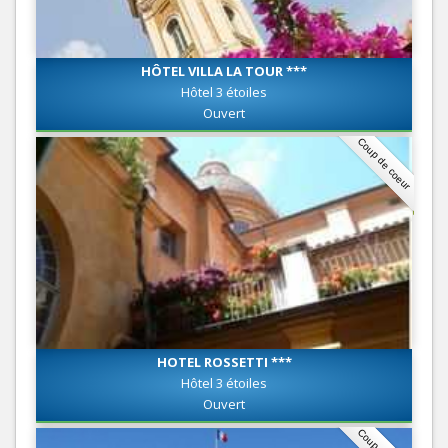
HÔTEL VILLA LA TOUR ***
Hôtel 3 étoiles
Ouvert
Coup de coeur
HOTEL ROSSETTI ***
Hôtel 3 étoiles
Ouvert