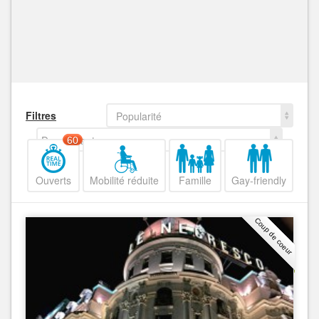
Filtres
Popularité
Decroissant
60
Ouverts
Mobilité réduite
Famille
Gay-friendly
Coup de coeur