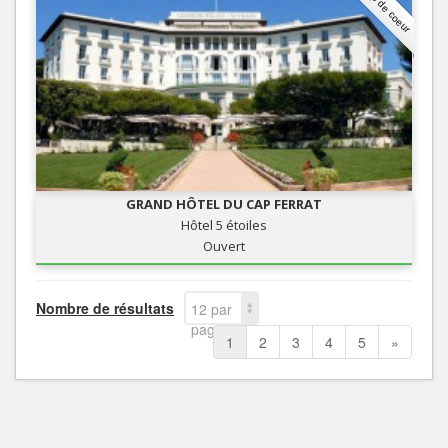
Coup de coeur
GRAND HÔTEL DU CAP FERRAT
Hôtel 5 étoiles
Ouvert
Nombre de résultats
12 par
page
1
2
3
4
5
»