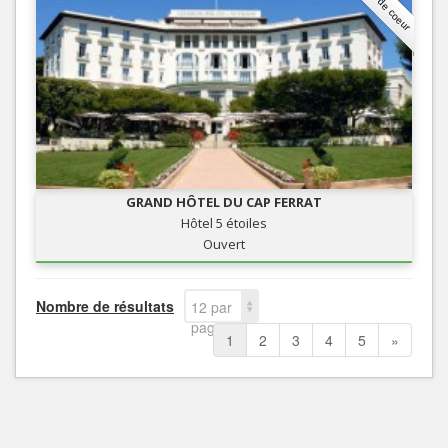
Coup de coeur
GRAND HÔTEL DU CAP FERRAT
Hôtel 5 étoiles
Ouvert
Nombre de résultats
12 par
page
1
2
3
4
5
»