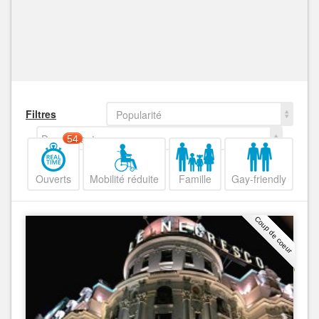
Filtres
Popularité
Decroissant
54
Ouverts
Mobilité réduite
Famille
Gay-friendly
Coup de coeur