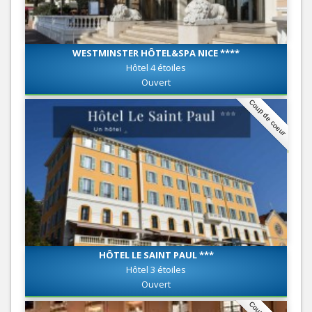
WESTMINSTER HÔTEL&SPA NICE ****
Hôtel 4 étoiles
Ouvert
Coup de coeur
HÔTEL LE SAINT PAUL ***
Hôtel 3 étoiles
Ouvert