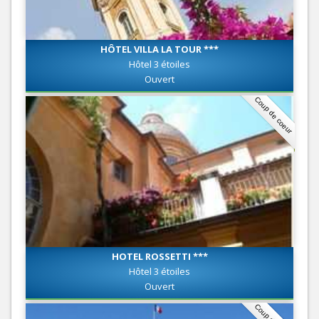
HÔTEL VILLA LA TOUR ***
Hôtel 3 étoiles
Ouvert
Coup de coeur
HOTEL ROSSETTI ***
Hôtel 3 étoiles
Ouvert