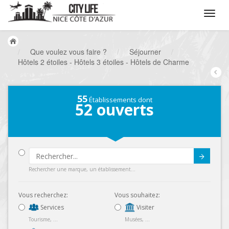
/
Que voulez vous faire ?
/
Séjourner
/
Hôtels 2 étoiles - Hôtels 3 étoiles - Hôtels de Charme
55
Établissements dont
52
ouverts
Submit
Rechercher une marque, un établissement...
Vous recherchez:
Vous souhaitez:
Services
Visiter
Tourisme, ...
Musées, ...