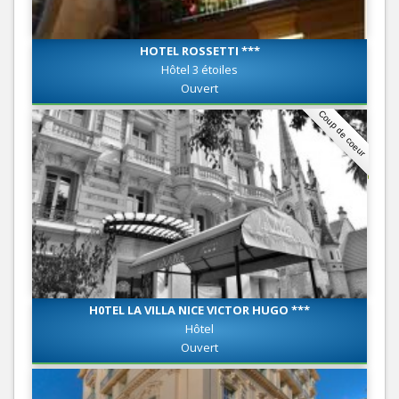
HOTEL ROSSETTI ***
Hôtel 3 étoiles
Ouvert
Coup de coeur
H0TEL LA VILLA NICE VICTOR HUGO ***
Hôtel
Ouvert