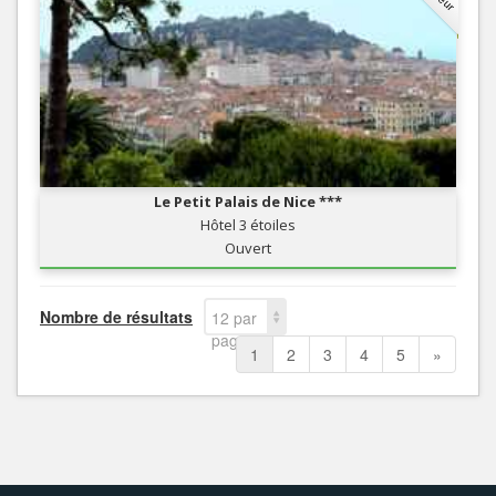
Le Petit Palais de Nice ***
Hôtel 3 étoiles
Ouvert
Nombre de résultats
12 par
page
1
2
3
4
5
»