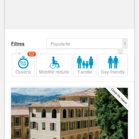
Filtres
Popularité
Decroissant
52
Ouverts
Mobilité réduite
Famille
Gay-friendly
Coup de coeur