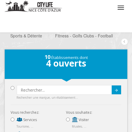
/
Que voulez vous faire ?
/
Chercher un loisir
/
Sports & Détente
/
Fitness - Golfs Clubs - Football
10
Établissements dont
4
ouverts
Submit
Rechercher une marque, un établissement...
Vous recherchez:
Vous souhaitez:
Services
Visiter
Tourisme, ...
Musées, ...