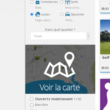
Commerces
Sortir
Mode, ...
Restaurants, ...
8h30
Loisirs
Séjourner
Plages, sports, ...
Hôtels, ...
Dans quel quartier ?
Tous
Golf
8h00
Ouverts maintenant
11:00
Bien-être