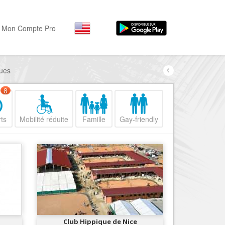
Mon Compte Pro
ques
Par activité
Par quartiers
Nice Promenade des Angl
Séjourner
8
Hôtels, ...
Nice Promenade du Paillo
ts
Mobilité réduite
Famille
Gay-friendly
Visiter
Nice le Port
Musées, ...
Nice le Vieux Nice
Sortir
Nice le Coeur de Ville
Restaurants, ...
Nice les Collines Niçoises
Commerces
Mode, ...
Nice le petit Marais Niçois
Loisirs
Nice la plaine du Var
Club Hippique de Nice
Plages, sports, ...