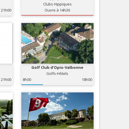
Clubs Hippiques
Nice le Carré d’Or
Services
21h00
Ouvre à 14h30
Nice Aéroport
Tourisme, ...
Golf Club d'Opio-Valbonne
Golfs-Hôtels
21h00
8h00
18h00