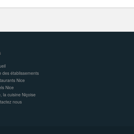
s
eil
e des établissements
taurants Nice
els Nice
, la cuisine Niçoise
tactez nous