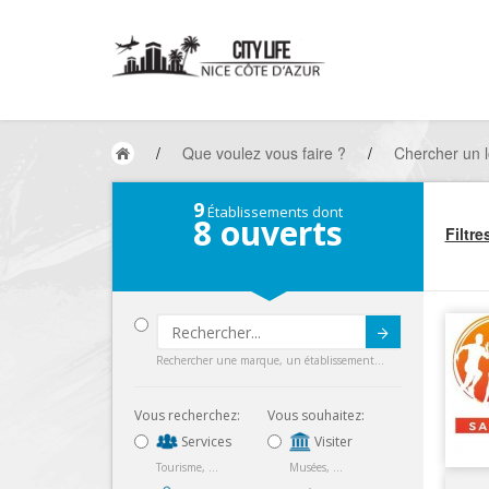
/
Que voulez vous faire ?
/
Chercher un l
9
Établissements dont
8
ouverts
Filtre
Submit
Rechercher une marque, un établissement...
Vous recherchez:
Vous souhaitez:
Services
Visiter
Tourisme, ...
Musées, ...