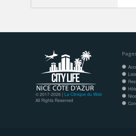
Page
Accu
List
Res
Hôt
© 2017-
2026 |
La Clinique du Web
Nice
All Rights Reserved
Con