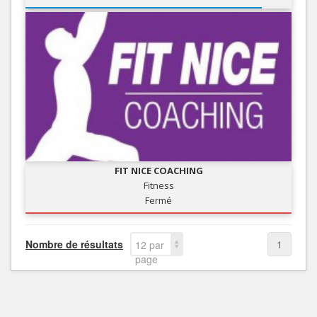
FIT NICE COACHING
Fitness
Fermé
Nombre de résultats
1
12 par
page