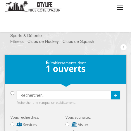
/
Que voulez vous faire ?
/
Chercher un loisir
/
Sports & Détente
/
Fitness - Clubs de Hockey - Clubs de Squash
6
Établissements dont
1
ouverts
Submit
Rechercher une marque, un établissement...
Vous recherchez:
Vous souhaitez:
Services
Visiter