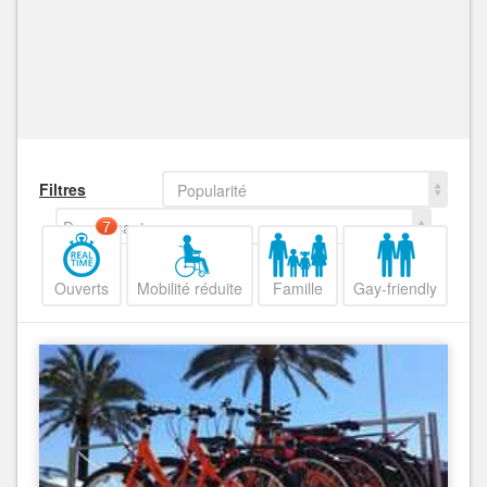
Filtres
Popularité
Decroissant
7
Ouverts
Mobilité réduite
Famille
Gay-friendly