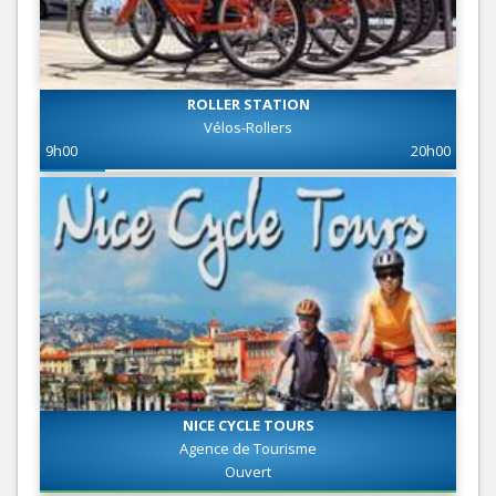
ROLLER STATION
Vélos-Rollers
9h00
20h00
NICE CYCLE TOURS
Agence de Tourisme
Ouvert