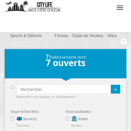
/
Que voulez vous faire ?
/
Chercher un loisir
/
Sports & Détente
/
Fitness - Clubs de Hockey - Vélos
7
Établissements dont
7
ouverts
Submit
Rechercher une marque, un établissement...
Vous recherchez:
Vous souhaitez:
Services
Visiter
Tourisme, ...
Musées, ...