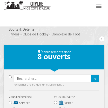
/
Que voulez vous faire ?
/
Chercher un loisir
/
Sports & Détente
/
Fitness - Clubs de Hockey - Complexe de Foot
9
Établissements dont
8
ouverts
Submit
Rechercher une marque, un établissement...
Vous recherchez:
Vous souhaitez:
Services
Visiter