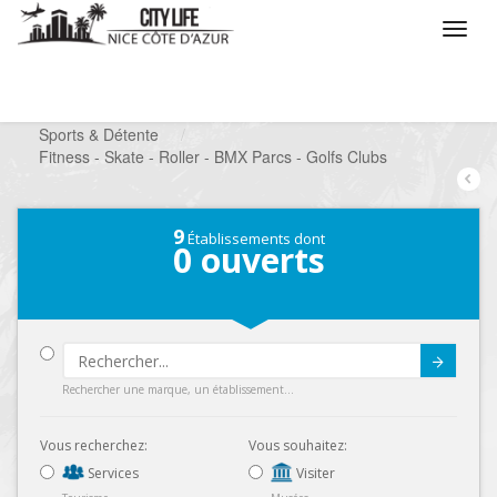
/
Que voulez vous faire ?
/
Chercher un loisir
/
Sports & Détente
/
Fitness - Skate - Roller - BMX Parcs - Golfs Clubs
9
Établissements dont
0
ouverts
Submit
Rechercher une marque, un établissement...
Vous recherchez:
Vous souhaitez:
Services
Visiter