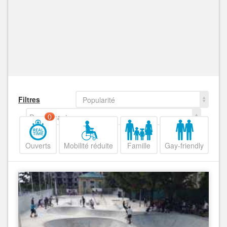
Filtres
Popularité
Decroissant
0
Ouverts
Mobilité réduite
Famille
Gay-friendly