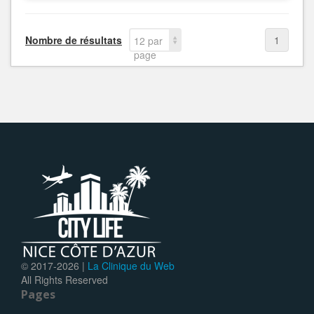
Nombre de résultats
1
12 par
page
© 2017-
2026 |
La Clinique du Web
All Rights Reserved
Pages