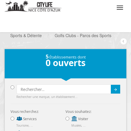
/
Que voulez vous faire ?
/
Chercher un loisir
/
Sports & Détente
/
Golfs Clubs - Parcs des Sports
5
Établissements dont
0
ouverts
Submit
Rechercher une marque, un établissement...
Vous recherchez:
Vous souhaitez:
Services
Visiter
Tourisme, ...
Musées, ...