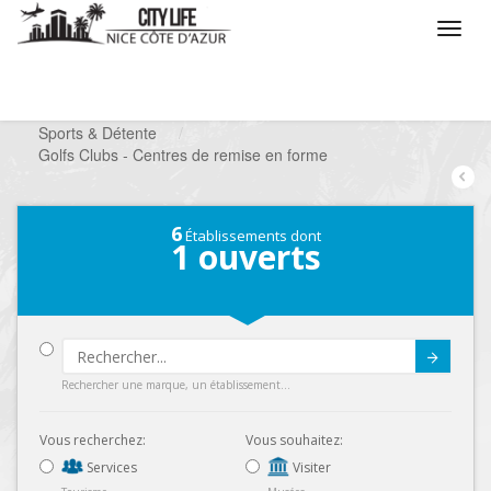
/
Que voulez vous faire ?
/
Chercher un loisir
/
Sports & Détente
/
Golfs Clubs - Centres de remise en forme
6
Établissements dont
1
ouverts
Submit
Rechercher une marque, un établissement...
Vous recherchez:
Vous souhaitez:
Services
Visiter