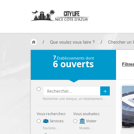
/
Que voulez vous faire ?
/
Chercher un l
7
Établissements dont
6
ouverts
Filtre
Submit
Rechercher une marque, un établissement...
Vous recherchez:
Vous souhaitez:
Services
Visiter
Tourisme, ...
Musées, ...