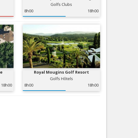
Golfs Clubs
Nice le Carré d’Or
Services
8h00
18h00
Nice Aéroport
Tourisme, ...
ne
Royal Mougins Golf Resort
Golfs Hôtels
18h00
8h00
18h00