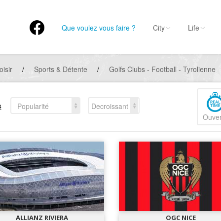
Que voulez vous faire ?
City
Life
oisir
/
Sports & Détente
/
Golfs Clubs - Football - Tyrolienne
s
Popularité
Decroissant
Ouver
ALLIANZ RIVIERA
OGC NICE