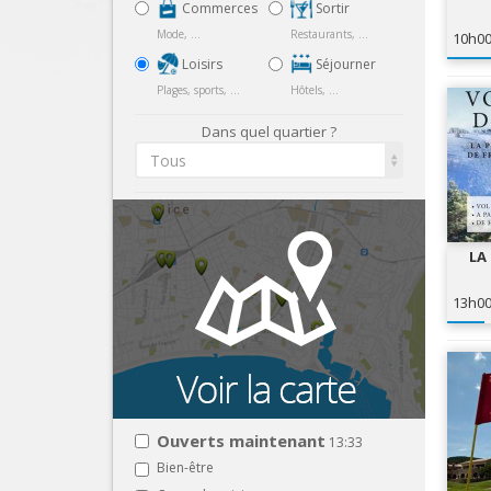
Commerces
Sortir
Mode, ...
Restaurants, ...
10h0
Loisirs
Séjourner
Plages, sports, ...
Hôtels, ...
Dans quel quartier ?
Tous
LA
13h0
Ouverts maintenant
13:33
Bien-être