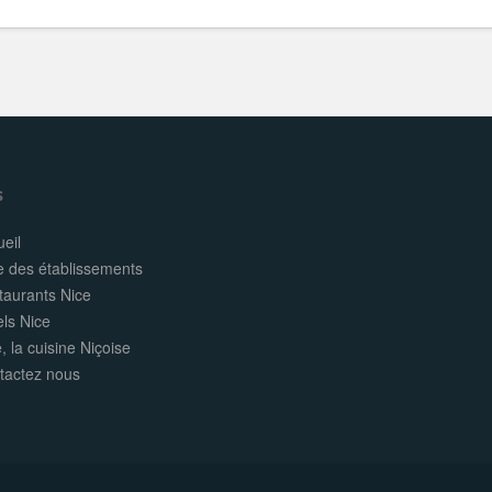
s
eil
e des établissements
taurants Nice
els Nice
, la cuisine Niçoise
tactez nous