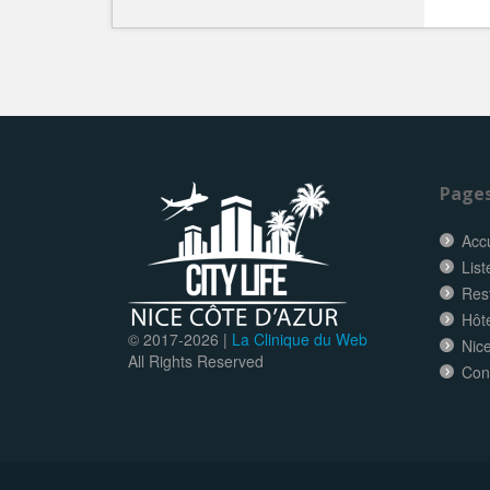
Page
Accu
List
Res
Hôt
© 2017-
2026 |
La Clinique du Web
Nice
All Rights Reserved
Con