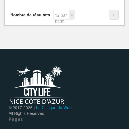
Nombre de résultats
1
12 par
page
© 2017-
2026 |
La Clinique du Web
All Rights Reserved
Pages