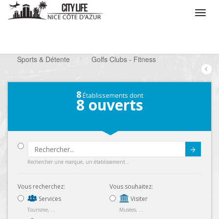
/
Que voulez vous faire ?
/
Chercher un loisir
/
Sports & Détente
/
Golfs Clubs - Fitness
8
Établissements dont
8
ouverts
Submit
Rechercher une marque, un établissement...
Vous recherchez:
Vous souhaitez:
Services
Visiter
Tourisme, ...
Musées, ...