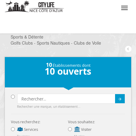
/
Que voulez vous faire ?
/
Chercher un loisir
/
Sports & Détente
/
Golfs Clubs - Sports Nautiques - Clubs de Voile
10
Établissements dont
10
ouverts
Submit
Rechercher une marque, un établissement...
Vous recherchez:
Vous souhaitez:
Services
Visiter