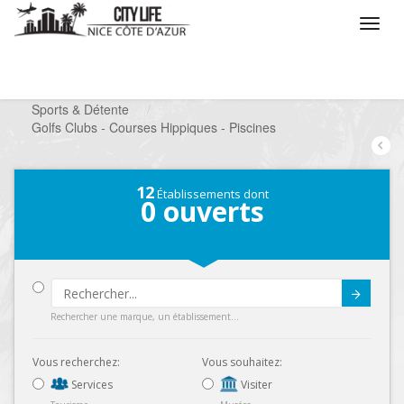
/
Que voulez vous faire ?
/
Chercher un loisir
/
Sports & Détente
/
Golfs Clubs - Courses Hippiques - Piscines
12
Établissements dont
0
ouverts
Submit
Rechercher une marque, un établissement...
Vous recherchez:
Vous souhaitez:
Services
Visiter