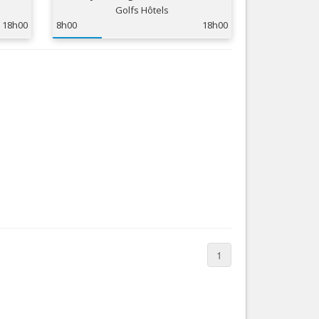
Golfs Hôtels
Nice le Carré d’Or
Services
18h00
8h00
18h00
Nice Aéroport
Tourisme, ...
1