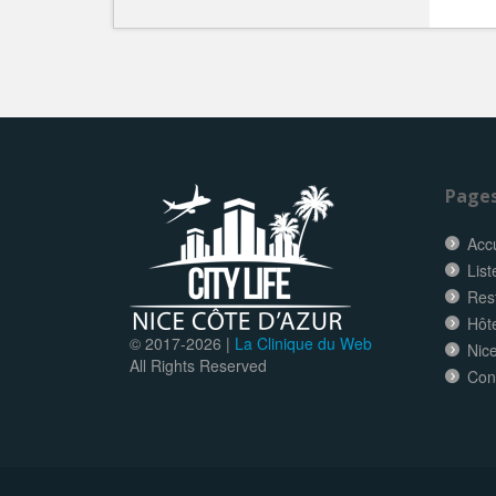
Page
Accu
List
Res
Hôt
© 2017-
2026 |
La Clinique du Web
Nice
All Rights Reserved
Con