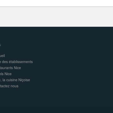
s
eil
e des établissements
taurants Nice
els Nice
, la cuisine Niçoise
tactez nous