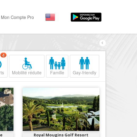
Mon Compte Pro
Par activité
Par quartiers
Nice Promenade des Angl
Séjourner
4
Hôtels, ...
Nice Promenade du Paillo
ts
Mobilité réduite
Famille
Gay-friendly
Visiter
Nice le Port
Musées, ...
Nice le Vieux Nice
Sortir
Nice le Coeur de Ville
Restaurants, ...
Nice les Collines Niçoises
Commerces
Mode, ...
Nice le petit Marais Niçois
Loisirs
Nice la plaine du Var
ne
Royal Mougins Golf Resort
Plages, sports, ...