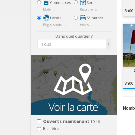
Commerces
Sortir
Mode, ...
Restaurants, ...
8h00
Loisirs
Séjourner
Plages, sports, ...
Hôtels, ...
Dans quel quartier ?
Tous
8h00
Nombr
Ouverts maintenant
10:46
Bien-être