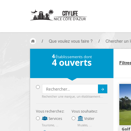
/
Que voulez vous faire ?
/
Chercher un l
4
Établissements dont
4
ouverts
Filtre
Submit
Rechercher une marque, un établissement...
Vous recherchez:
Vous souhaitez:
Services
Visiter
Tourisme, ...
Musées, ...
Golf