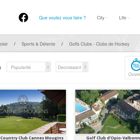
Que voulez vous faire ?
City
Life
oisir
/
Sports & Détente
/
Golfs Clubs - Clubs de Hockey
s
Popularité
Decroissant
Ouver
 Country Club Cannes Mougins
Golf Club d'Opio-Valbon