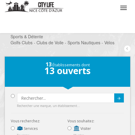
/
Que voulez vous faire ?
/
Chercher un loisir
/
Sports & Détente
/
Golfs Clubs - Clubs de Voile - Sports Nautiques - Vélos
13
Établissements dont
13
ouverts
Submit
Rechercher une marque, un établissement...
Vous recherchez:
Vous souhaitez:
Services
Visiter