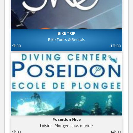
BIKE TRIP
Bike Tours & Rentals
9h30
12h30
Poseidon Nice
Loisirs - Plongée sous marine
9h00
14h00