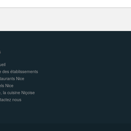
s
eil
e des établissements
taurants Nice
els Nice
, la cuisine Niçoise
tactez nous