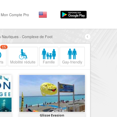
Mon Compte Pro
ts Nautiques - Complexe de Foot
Par activité
Par quartiers
Nice Promenade des Angl
Séjourner
15
Hôtels, ...
Nice Promenade du Paillo
ts
Mobilité réduite
Famille
Gay-friendly
Visiter
Nice le Port
Musées, ...
Nice le Vieux Nice
Sortir
Nice le Coeur de Ville
Restaurants, ...
Nice les Collines Niçoises
Commerces
Mode, ...
Nice le petit Marais Niçois
Loisirs
Nice la plaine du Var
Glisse Evasion
Plages, sports, ...