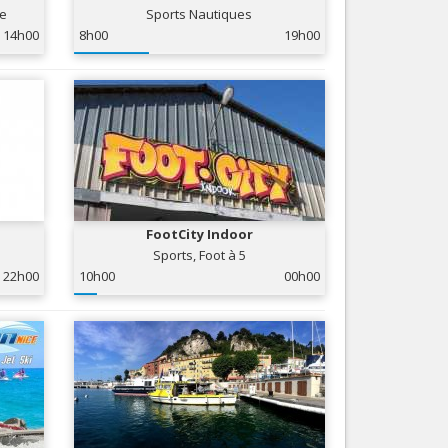
ne
Sports Nautiques
Nice le Carré d’Or
Services
14h00
8h00
19h00
Nice Aéroport
Tourisme, ...
FootCity Indoor
Sports, Foot à 5
22h00
10h00
00h00