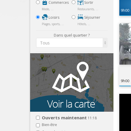
Commerces
Sortir
Mode, ...
Restaurants, ...
9h00
Loisirs
Séjourner
Plages, sports, ...
Hôtels, ...
Dans quel quartier ?
Tous
9h00
Ouverts maintenant
11:18
Bien-être