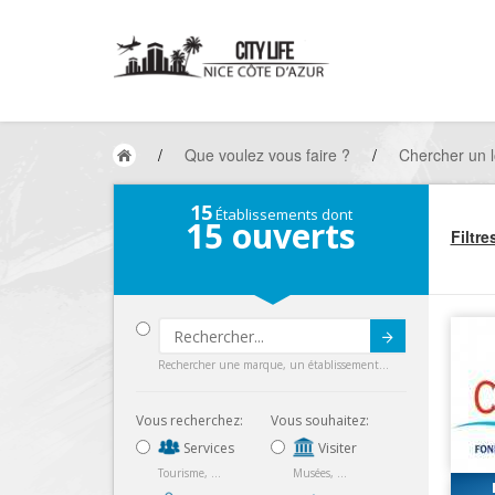
/
Que voulez vous faire ?
/
Chercher un l
15
Établissements dont
15
ouverts
Filtre
Submit
Rechercher une marque, un établissement...
Vous recherchez:
Vous souhaitez:
Services
Visiter
Tourisme, ...
Musées, ...