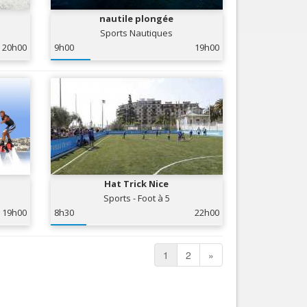
nautile plongée
Sports Nautiques
20h00
9h00
19h00
Hat Trick Nice
Sports - Foot à 5
19h00
8h30
22h00
1
2
»