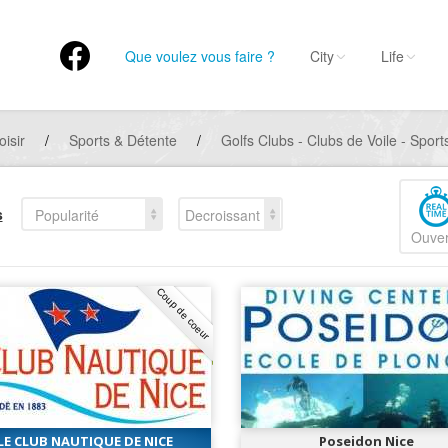
Que voulez vous faire ?
City
Life
oisir
/
Sports & Détente
/
Golfs Clubs - Clubs de Voile - Spor
s
Popularité
Decroissant
Ouver
Coup de coeur
LE CLUB NAUTIQUE DE NICE
Poseidon Nice