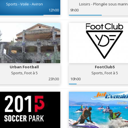
Sports - Voile - Aviron
Loisirs - Plongée sous mari
12h00
9h00
Urban Football
FootClub5
Sports, Foot à 5
Sports, Foot à 5
23h30
10h00