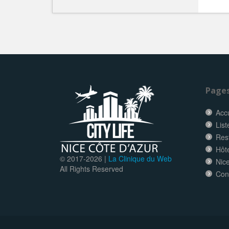
Page
Accu
List
Res
Hôt
© 2017-
2026 |
La Clinique du Web
Nice
All Rights Reserved
Con