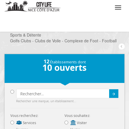
/
Que voulez vous faire ?
/
Chercher un loisir
/
Sports & Détente
/
Golfs Clubs - Clubs de Voile - Complexe de Foot - Football
12
Établissements dont
10
ouverts
Submit
Rechercher une marque, un établissement...
Vous recherchez:
Vous souhaitez:
Services
Visiter