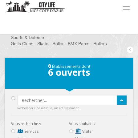
/
Que voulez vous faire ?
/
Chercher un loisir
/
Sports & Détente
/
Golfs Clubs - Skate - Roller - BMX Parcs - Rollers
6
Établissements dont
6
ouverts
Submit
Rechercher une marque, un établissement...
Vous recherchez:
Vous souhaitez:
Services
Visiter