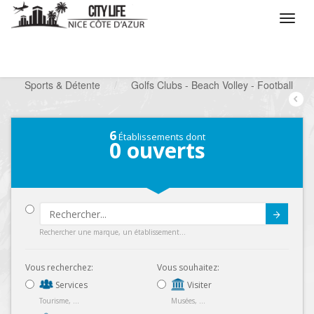
/
Que voulez vous faire ?
/
Chercher un loisir
/
Sports & Détente
/
Golfs Clubs - Beach Volley - Football
6
Établissements dont
0
ouverts
Submit
Rechercher une marque, un établissement...
Vous recherchez:
Vous souhaitez:
Services
Visiter
Tourisme, ...
Musées, ...