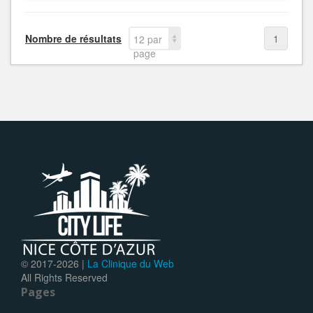
Nombre de résultats
1
12 par
page
© 2017-
2026 |
La Clinique du Web
All Rights Reserved
Pages