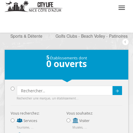
/
Que voulez vous faire ?
/
Chercher un loisir
/
Sports & Détente
/
Golfs Clubs - Beach Volley - Patinoires
5
Établissements dont
0
ouverts
Submit
Rechercher une marque, un établissement...
Vous recherchez:
Vous souhaitez:
Services
Visiter
Tourisme, ...
Musées, ...