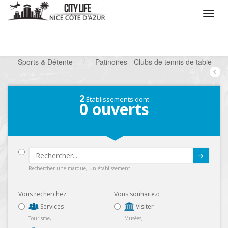
/
Que voulez vous faire ?
/
Chercher un loisir
/
Sports & Détente
/
Patinoires - Clubs de tennis de table
2
Établissements dont
0
ouverts
Submit
Rechercher une marque, un établissement...
Vous recherchez:
Vous souhaitez:
Services
Visiter
Tourisme, ...
Musées, ...