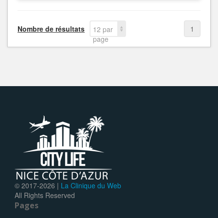
Nombre de résultats
1
12 par
page
© 2017-
2026 |
La Clinique du Web
All Rights Reserved
Pages