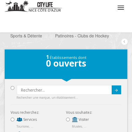
/
Que voulez vous faire ?
/
Chercher un loisir
/
Sports & Détente
/
Patinoires - Clubs de Hockey
1
Établissements dont
0
ouverts
Submit
Rechercher une marque, un établissement...
Vous recherchez:
Vous souhaitez:
Services
Visiter
Tourisme, ...
Musées, ...