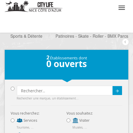
/
Que voulez vous faire ?
/
Chercher un loisir
/
Sports & Détente
/
Patinoires - Skate - Roller - BMX Parcs
2
Établissements dont
0
ouverts
Submit
Rechercher une marque, un établissement...
Vous recherchez:
Vous souhaitez:
Services
Visiter
Tourisme, ...
Musées, ...