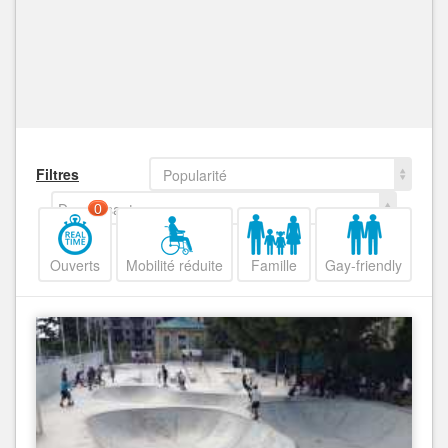
Filtres
Popularité
Decroissant
0
Ouverts
Mobilité réduite
Famille
Gay-friendly