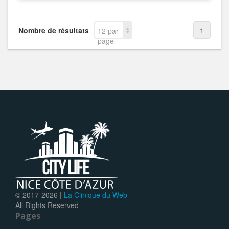
Nombre de résultats
1
12 par
page
© 2017-
2026 |
La Clinique du Web
All Rights Reserved
Pages