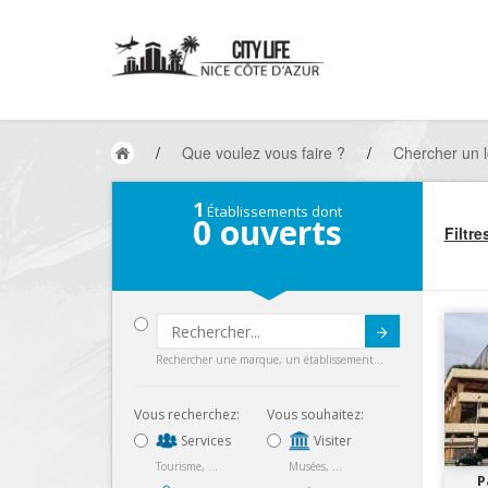
/
Que voulez vous faire ?
/
Chercher un l
1
Établissements dont
0
ouverts
Filtre
Submit
Rechercher une marque, un établissement...
Vous recherchez:
Vous souhaitez:
Services
Visiter
Tourisme, ...
Musées, ...
P