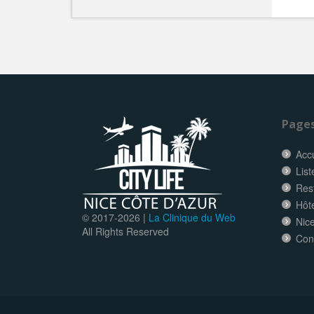
Page
Accu
List
Res
Hôt
© 2017-
2026 |
La Clinique du Web
Nice
All Rights Reserved
Con