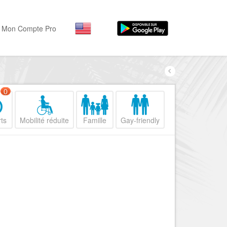
Mon Compte Pro
Par activité
Par quartiers
Nice Promenade des Angl
Séjourner
0
Hôtels, ...
Nice Promenade du Paillo
ts
Mobilité réduite
Famille
Gay-friendly
Visiter
Nice le Port
Musées, ...
Nice le Vieux Nice
Sortir
Nice le Coeur de Ville
Restaurants, ...
Nice les Collines Niçoises
Commerces
Mode, ...
Nice le petit Marais Niçois
Loisirs
Nice la plaine du Var
Plages, sports, ...