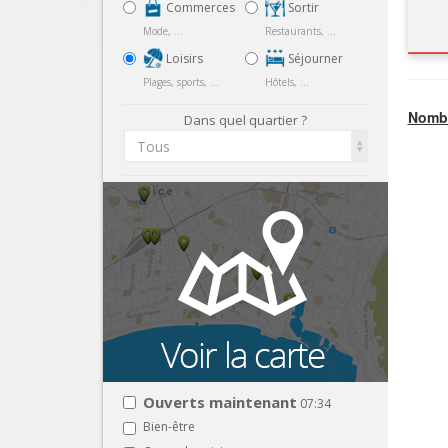
Commerces
Sortir
Mode, ...
Restaurants, ...
Loisirs
Séjourner
Plages, sports, ...
Hôtels, ...
Nombr
Dans quel quartier ?
Tous
Ouverts maintenant
07:34
Bien-être