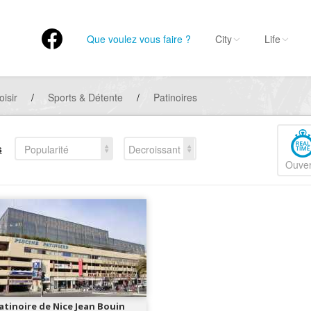
Que voulez vous faire ?
City
Life
oisir
/
Sports & Détente
/
Patinoires
s
Popularité
Decroissant
Ouver
atinoire de Nice Jean Bouin