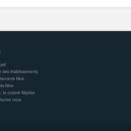
s
eil
e des établissements
taurants Nice
els Nice
, la cuisine Niçoise
tactez nous