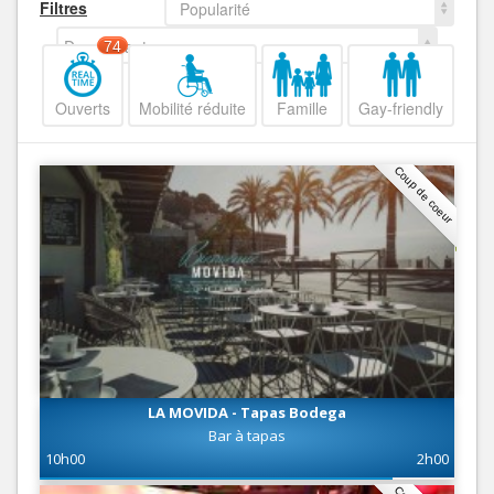
Filtres
Popularité
Decroissant
74
Ouverts
Mobilité réduite
Famille
Gay-friendly
Coup de coeur
LA MOVIDA - Tapas Bodega
Bar à tapas
10h00
2h00