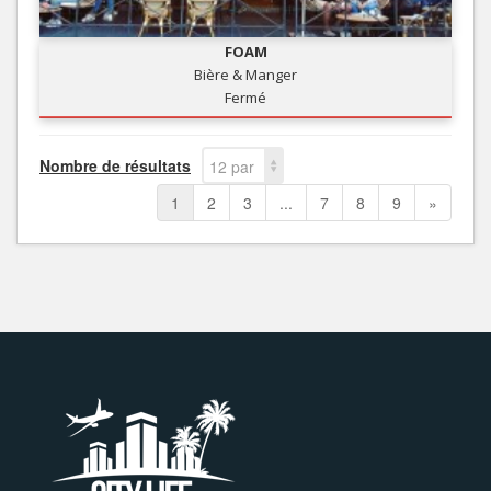
FOAM
Bière & Manger
Fermé
Nombre de résultats
12 par
page
1
2
3
...
7
8
9
»