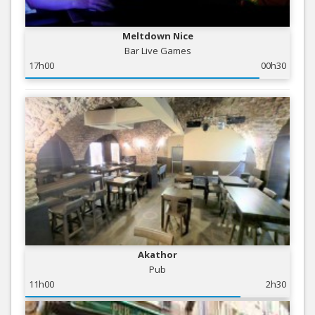
Meltdown Nice
Bar Live Games
17h00
00h30
Akathor
Pub
11h00
2h30