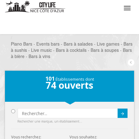
/
Que voulez vous faire ?
/
Sortir
/
Bars à thèmes
/
Piano Bars - Events bars - Bars à salades - Live games - Bars
à sushis - Live music - Bars à cocktails - Bars à soupes - Bars
à bière - Bars à vins
101
Établissements dont
74
ouverts
Submit
Rechercher une marque, un établissement...
Vous recherchez:
Vous souhaitez: