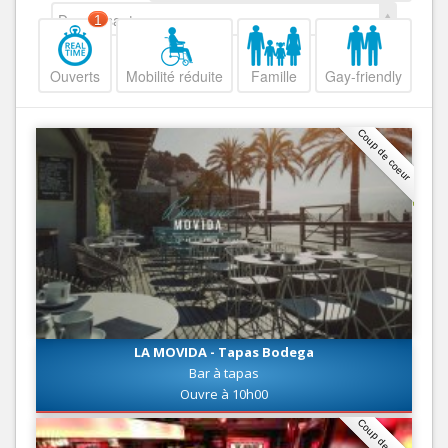
Decroissant
1
Ouverts
Mobilité réduite
Famille
Gay-friendly
Coup de coeur
LA MOVIDA - Tapas Bodega
Bar à tapas
Ouvre à 10h00
Coup de coeur