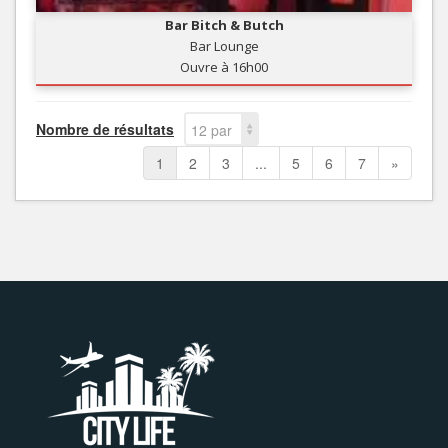
Bar Bitch & Butch
Bar Lounge
Ouvre à 16h00
Nombre de résultats
12 par
page
1
2
3
...
5
6
7
»