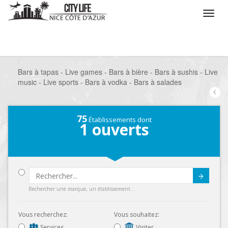
/
Que voulez vous faire ?
/
Sortir
/
Bars à thèmes
/
Bars à tapas - Live games - Bars à bière - Bars à sushis - Live
music - Live sports - Bars à vodka - Bars à salades
75
Établissements dont
1
ouverts
Submit
Rechercher une marque, un établissement...
Vous recherchez:
Vous souhaitez:
Services
Visiter