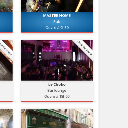
Nice le Carré d’Or
Services
Nice Aéroport
MASTER HOME
Tourisme, ...
Pub
Ouvre à 9h30
up de coeur
Coup de coeur
Le Choko
Bar lounge
Ouvre à 18h00