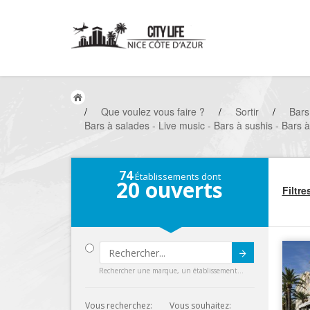
/
Que voulez vous faire ?
/
Sortir
/
Bars
Bars à salades - Live music - Bars à sushis - Bars 
74
Établissements dont
20
ouverts
Filtre
Submit
Rechercher une marque, un établissement...
Vous recherchez:
Vous souhaitez: