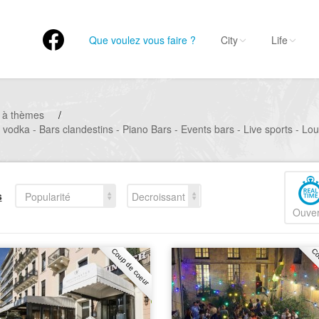
Que voulez vous faire ?
City
Life
 à thèmes
/
à vodka - Bars clandestins - Piano Bars - Events bars - Live sports - Lo
s
Popularité
Decroissant
Ouver
Coup de coeur
Co