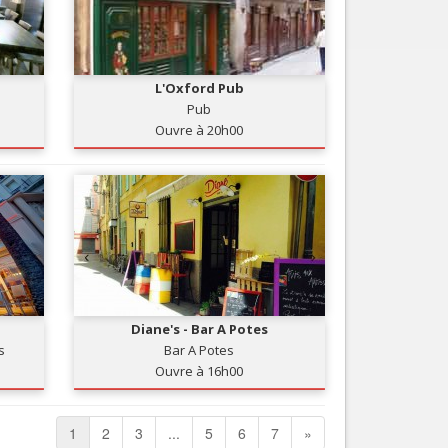
L'Oxford Pub
Pub
Ouvre à 20h00
Diane's - Bar A Potes
s
Bar A Potes
Ouvre à 16h00
1
2
3
...
5
6
7
»