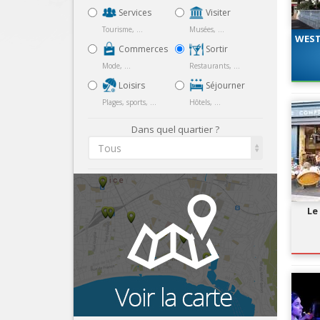
Services
Visiter
Tourisme, ...
Musées, ...
WEST
Commerces
Sortir
Mode, ...
Restaurants, ...
Loisirs
Séjourner
Plages, sports, ...
Hôtels, ...
Dans quel quartier ?
Tous
Le