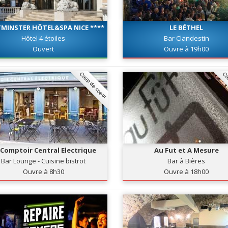
MINSTER HÔTEL&SPA NICE ****
LE BÉTHEL
Hôtel 4 étoiles
Bar Clandestin
Ouvert
Ouvre à 19h00
Coup de coeur
Co
 Comptoir Central Electrique
Au Fut et A Mesure
Bar Lounge - Cuisine bistrot
Bar à Bières
Ouvre à 8h30
Ouvre à 18h00