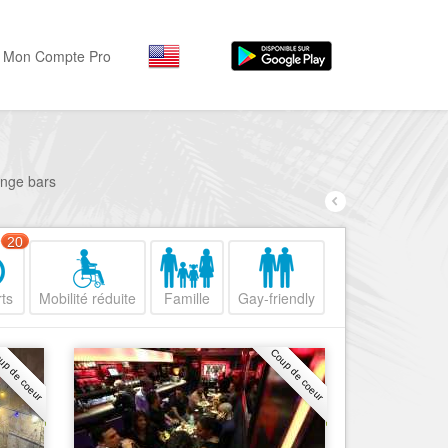
Mon Compte Pro
Par activité
Par quartiers
Nice Promenade des Angl
Séjourner
unge bars
Hôtels, ...
Nice Promenade du Paillo
Visiter
20
Nice le Port
Musées, ...
Nice le Vieux Nice
ts
Mobilité réduite
Famille
Gay-friendly
Sortir
Nice le Coeur de Ville
Restaurants, ...
up de coeur
Coup de coeur
Nice les Collines Niçoises
Commerces
Mode, ...
Nice le petit Marais Niçois
Loisirs
Nice la plaine du Var
Plages, sports, ...