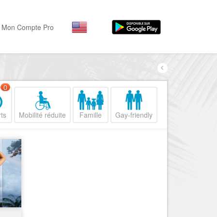
Mon Compte Pro
Par activité
Par quartiers
Nice Promenade des Angl
Séjourner
0
Hôtels, ...
Nice Promenade du Paillo
ts
Mobilité réduite
Famille
Gay-friendly
Visiter
Nice le Port
Musées, ...
Nice le Vieux Nice
Sortir
Nice le Coeur de Ville
Restaurants, ...
Nice les Collines Niçoises
Commerces
Mode, ...
Nice le petit Marais Niçois
Loisirs
Nice la plaine du Var
Plages, sports, ...