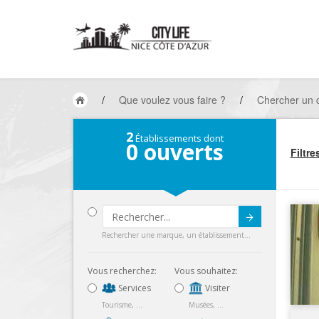
/
Que voulez vous faire ?
/
Chercher un
2
Établissements dont
0
ouverts
Filtre
Submit
Rechercher une marque, un établissement...
Vous recherchez:
Vous souhaitez:
Services
Visiter
Tourisme, ...
Musées, ...