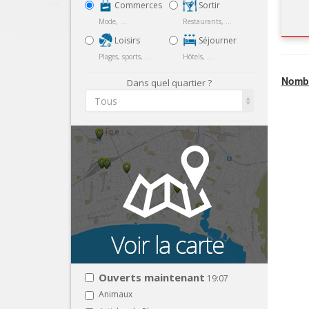
Commerces
Sortir
Mode, ...
Restaurants, ...
Loisirs
Séjourner
Plages, sports, ...
Hôtels, ...
Nombr
Dans quel quartier ?
Tous
Ouverts maintenant
19:07
Animaux