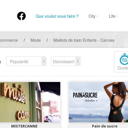
Que voulez vous faire ?
City
Life
 commerce
/
Mode
/
Maillots de bain Enfants - Cannes
s
Popularité
Decroissant
Ouver
MISTERCANNE
Pain de sucre