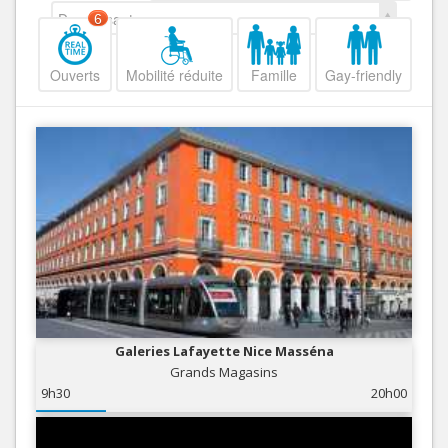
Decroissant
6
Ouverts
Mobilité réduite
Famille
Gay-friendly
Galeries Lafayette Nice Masséna
Grands Magasins
9h30
20h00