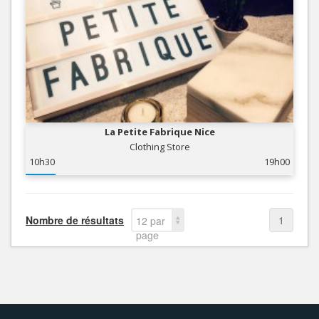
La Petite Fabrique Nice
Clothing Store
10h30
19h00
Nombre de résultats
1
12 par
page