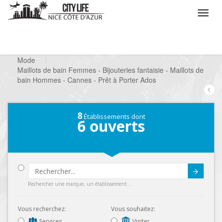
/
Que voulez vous faire ?
/
Chercher un commerce
/
Mode
/
Maillots de bain Femmes - Bijouteries fantaisie - Maillots de
bain Hommes - Cannes - Prêt à Porter Ados
8
Établissements dont
6
ouverts
Submit
Rechercher une marque, un établissement...
Vous recherchez:
Vous souhaitez:
Services
Visiter