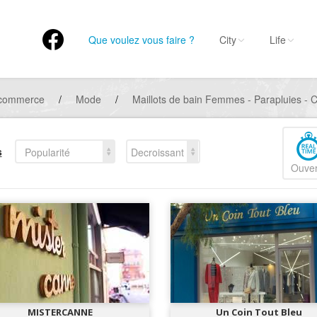
Que voulez vous faire ?
City
Life
 commerce
/
Mode
/
Maillots de bain Femmes - Parapluies -
s
Popularité
Decroissant
Ouver
MISTERCANNE
Un Coin Tout Bleu