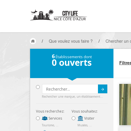
/
Que voulez vous faire ?
/
Chercher un
6
Établissements dont
0
ouverts
Filtre
Submit
Rechercher une marque, un établissement...
Vous recherchez:
Vous souhaitez:
Services
Visiter
Tourisme, ...
Musées, ...