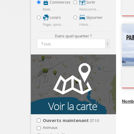
Commerces
Sortir
Mode, ...
Restaurants, ...
Loisirs
Séjourner
Plages, sports, ...
Hôtels, ...
Dans quel quartier ?
Tous
Nombr
Ouverts maintenant
07:10
Animaux