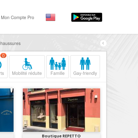
Mon Compte Pro
 Chaussures
Par activité
Par quartiers
Nice Promenade des Angl
Séjourner
0
Hôtels, ...
Nice Promenade du Paillo
ts
Mobilité réduite
Famille
Gay-friendly
Visiter
Nice le Port
Musées, ...
Nice le Vieux Nice
Sortir
Nice le Coeur de Ville
Restaurants, ...
Nice les Collines Niçoises
Commerces
Mode, ...
Nice le petit Marais Niçois
Loisirs
Nice la plaine du Var
Boutique REPETTO
Plages, sports, ...