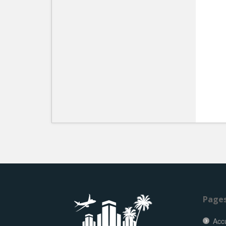
Page
Accu