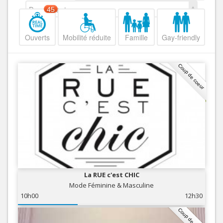
Decroissant
45
Ouverts
Mobilité réduite
Famille
Gay-friendly
Coup de coeur
La RUE c'est CHIC
Mode Féminine & Masculine
10h00
12h30
Coup de coeur