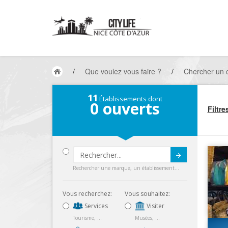
/
Que voulez vous faire ?
/
Chercher un
11
Établissements dont
0
ouverts
Filtre
Submit
Rechercher une marque, un établissement...
Vous recherchez:
Vous souhaitez:
Services
Visiter
Tourisme, ...
Musées, ...