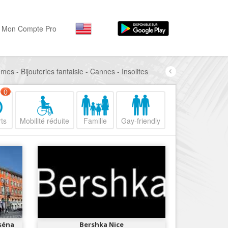
Mon Compte Pro
es - Bijouteries fantaisie - Cannes - Insolites
Par activité
Par quartiers
Nice Promenade des Angl
Séjourner
0
Hôtels, ...
Nice Promenade du Paillo
ts
Mobilité réduite
Famille
Gay-friendly
Visiter
Nice le Port
Musées, ...
Nice le Vieux Nice
Sortir
Nice le Coeur de Ville
Restaurants, ...
Nice les Collines Niçoises
Commerces
Mode, ...
Nice le petit Marais Niçois
Loisirs
Nice la plaine du Var
séna
Bershka Nice
Plages, sports, ...