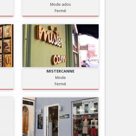
Mode ados
Nice le Carré d’Or
Services
Fermé
Nice Aéroport
Tourisme, ...
MISTERCANNE
Mode
Fermé