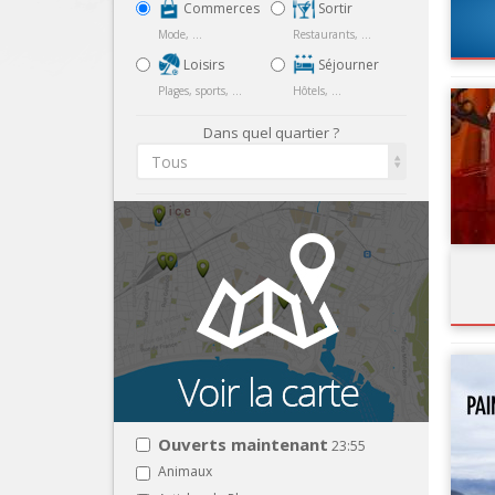
Commerces
Sortir
Mode, ...
Restaurants, ...
Loisirs
Séjourner
Plages, sports, ...
Hôtels, ...
Dans quel quartier ?
Tous
Ouverts maintenant
23:55
Animaux