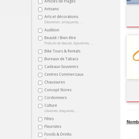
Articles de Plages
Artisans
Arts et décorations
Décoration, antiquaires, ...
Audition
Beauté / Bien-être
Produits de beauté, bijouteries, ...
Bike Tours & Rentals
Bureaux de Tabacs
Cadeaux-Souvenirs
Centres Commerciaux
Chaussures
Concept Stores
Cordonniers
Culture
Librairies, disquaires, ...
Fêtes
Nombr
Fleuristes
Foods & Drinks