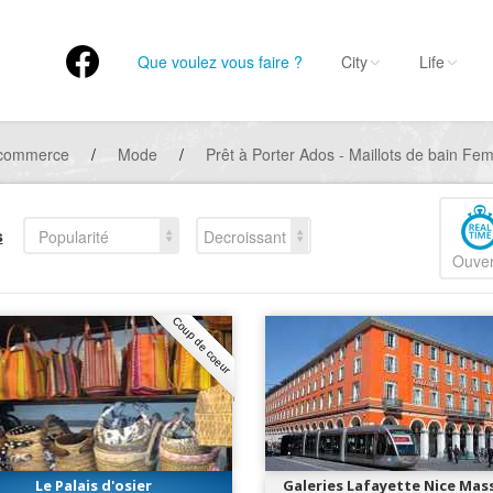
Que voulez vous faire ?
City
Life
 commerce
/
Mode
/
Prêt à Porter Ados - Maillots de bain Femm
s
Popularité
Decroissant
Ouver
Coup de coeur
Le Palais d'osier
Galeries Lafayette Nice Mas