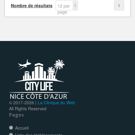
Nombre de résultats
1
12 par
page
© 2017-
2026 |
La Clinique du Web
All Rights Reserved
Pages
Accueil