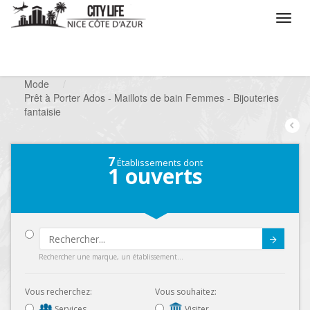
/
Que voulez vous faire ?
/
Chercher un commerce
/
Mode
/
Prêt à Porter Ados - Maillots de bain Femmes - Bijouteries
fantaisie
7
Établissements dont
1
ouverts
Submit
Rechercher une marque, un établissement...
Vous recherchez:
Vous souhaitez:
Services
Visiter