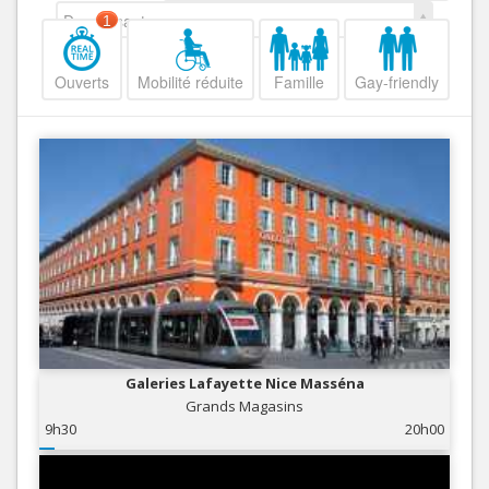
Decroissant
1
Ouverts
Mobilité réduite
Famille
Gay-friendly
Galeries Lafayette Nice Masséna
Grands Magasins
9h30
20h00