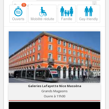
Decroissant
0
Ouverts
Mobilité réduite
Famille
Gay-friendly
Galeries Lafayette Nice Masséna
Grands Magasins
Ouvre à 11h00