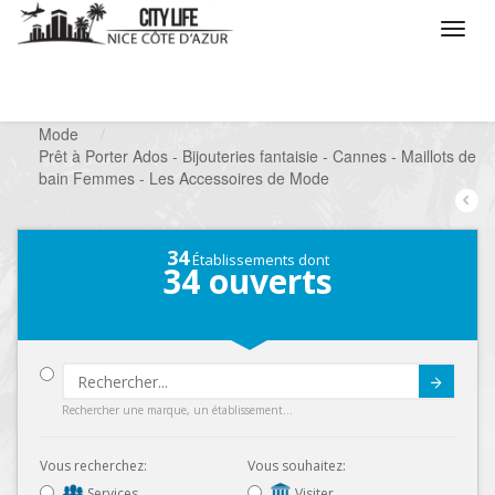
/
Que voulez vous faire ?
/
Chercher un commerce
/
Mode
/
Prêt à Porter Ados - Bijouteries fantaisie - Cannes - Maillots de
bain Femmes - Les Accessoires de Mode
34
Établissements dont
34
ouverts
Submit
Rechercher une marque, un établissement...
Vous recherchez:
Vous souhaitez:
Services
Visiter