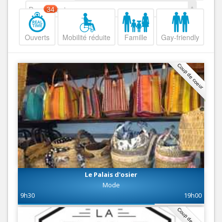
Decroissant
34
Ouverts
Mobilité réduite
Famille
Gay-friendly
Coup de coeur
Le Palais d'osier
Mode
9h30
19h00
Coup de coeur