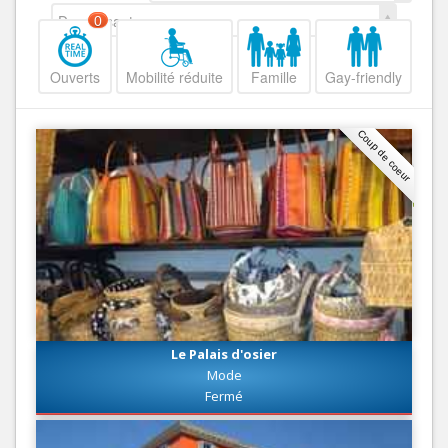
Decroissant
0
Ouverts
Mobilité réduite
Famille
Gay-friendly
Coup de coeur
Le Palais d'osier
Mode
Fermé