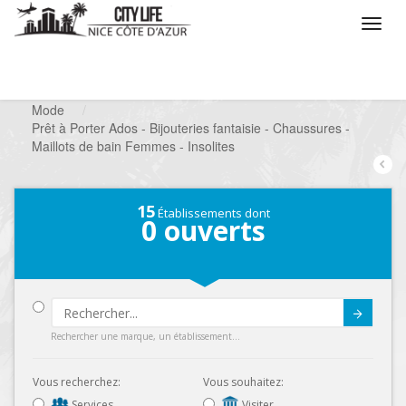
/
Que voulez vous faire ?
/
Chercher un commerce
/
Mode
/
Prêt à Porter Ados - Bijouteries fantaisie - Chaussures -
Maillots de bain Femmes - Insolites
15
Établissements dont
0
ouverts
Submit
Rechercher une marque, un établissement...
Vous recherchez:
Vous souhaitez:
Services
Visiter