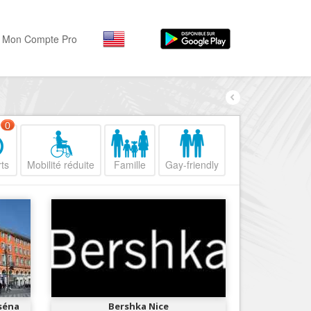
Mon Compte Pro
Par activité
Par quartiers
Nice Promenade des Angl
Séjourner
0
Hôtels, ...
Nice Promenade du Paillo
ts
Mobilité réduite
Famille
Gay-friendly
Visiter
Nice le Port
Musées, ...
Nice le Vieux Nice
Sortir
Nice le Coeur de Ville
Restaurants, ...
Nice les Collines Niçoises
Commerces
Mode, ...
Nice le petit Marais Niçois
Loisirs
Nice la plaine du Var
séna
Bershka Nice
Plages, sports, ...