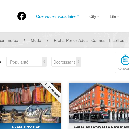
Que voulez vous faire ?
City
Life
 commerce
/
Mode
/
Prêt à Porter Ados - Cannes - Insolites
s
Popularité
Decroissant
Ouver
Coup de coeur
Le Palais d'osier
Galeries Lafayette Nice Mas