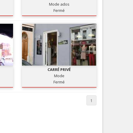
Mode ados
Nice le Carré d’Or
Services
Fermé
Nice Aéroport
Tourisme, ...
CARRÉ PRIVÉ
Mode
Fermé
1