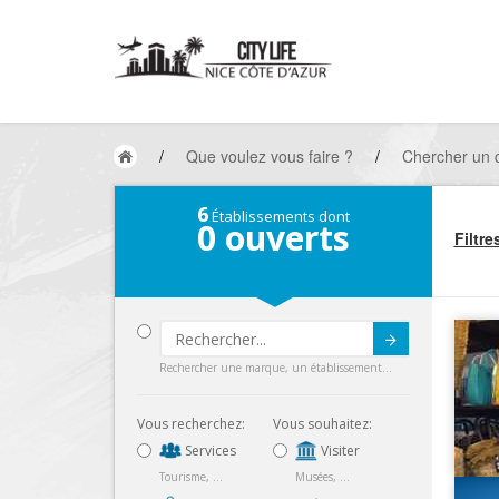
/
Que voulez vous faire ?
/
Chercher un
6
Établissements dont
0
ouverts
Filtre
Submit
Rechercher une marque, un établissement...
Vous recherchez:
Vous souhaitez:
Services
Visiter
Tourisme, ...
Musées, ...