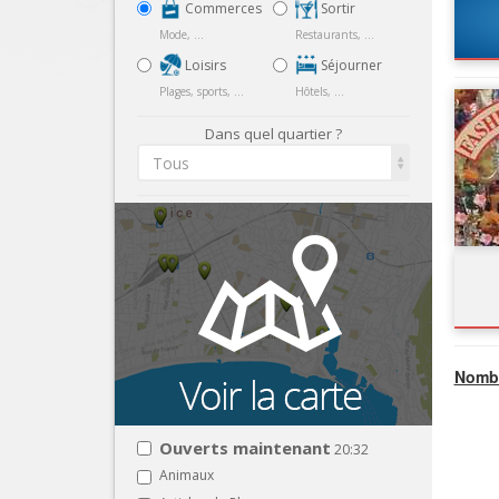
Commerces
Sortir
Mode, ...
Restaurants, ...
Loisirs
Séjourner
Plages, sports, ...
Hôtels, ...
Dans quel quartier ?
Tous
Nombr
Ouverts maintenant
20:32
Animaux