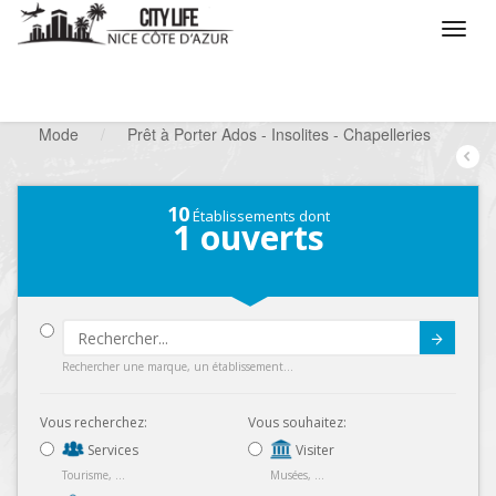
/
Que voulez vous faire ?
/
Chercher un commerce
/
Mode
/
Prêt à Porter Ados - Insolites - Chapelleries
10
Établissements dont
1
ouverts
Submit
Rechercher une marque, un établissement...
Vous recherchez:
Vous souhaitez:
Services
Visiter
Tourisme, ...
Musées, ...