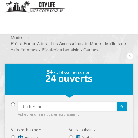
/
Que voulez vous faire ?
/
Chercher un commerce
/
Mode
/
Prêt à Porter Ados - Les Accessoires de Mode - Maillots de
bain Femmes - Bijouteries fantaisie - Cannes
34
Établissements dont
24
ouverts
Submit
Rechercher une marque, un établissement...
Vous recherchez:
Vous souhaitez:
Services
Visiter