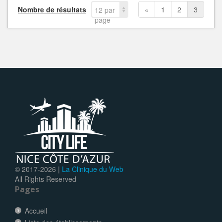
Nombre de résultats
«
1
2
3
12 par
page
© 2017-
2026 |
La Clinique du Web
All Rights Reserved
Pages
Accueil