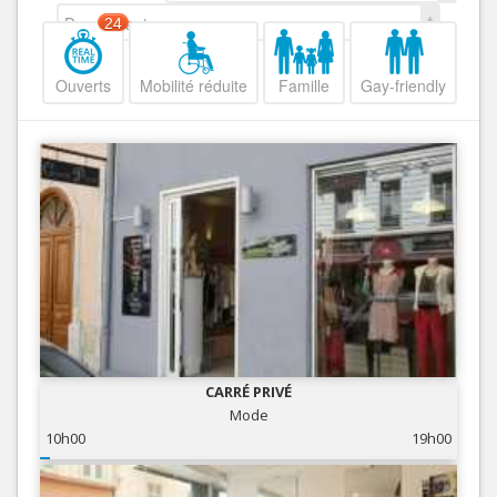
Decroissant
24
Ouverts
Mobilité réduite
Famille
Gay-friendly
CARRÉ PRIVÉ
Mode
10h00
19h00