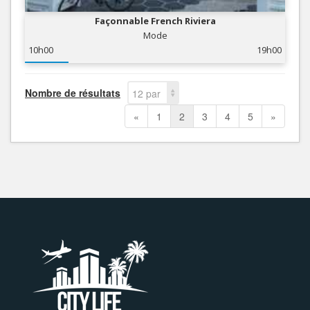
Façonnable French Riviera
Mode
10h00
19h00
Nombre de résultats
12 par
page
«
1
2
3
4
5
»