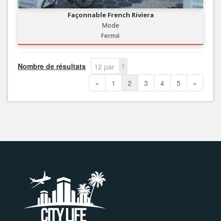
Façonnable French Riviera
Mode
Fermé
Nombre de résultats
12 par
page
«
1
2
3
4
5
»