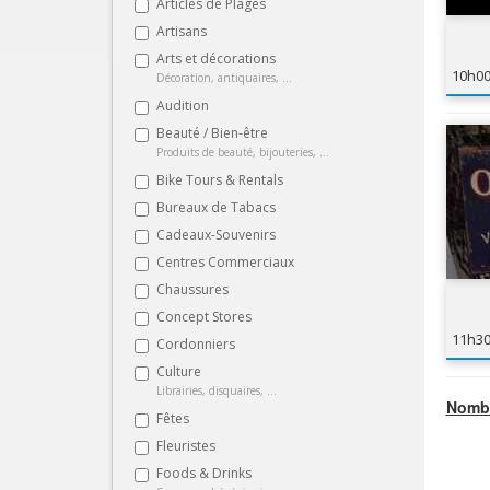
Articles de Plages
Artisans
Arts et décorations
10h0
Décoration, antiquaires, ...
Audition
Beauté / Bien-être
Produits de beauté, bijouteries, ...
Bike Tours & Rentals
Bureaux de Tabacs
Cadeaux-Souvenirs
Centres Commerciaux
Chaussures
Concept Stores
11h3
Cordonniers
Culture
Librairies, disquaires, ...
Nombr
Fêtes
Fleuristes
Foods & Drinks