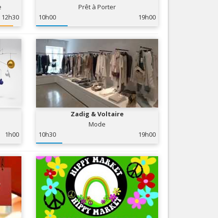
e
Prêt à Porter
Nice le Carré d’Or
Services
12h30
10h00
19h00
Nice Aéroport
Tourisme, ...
Zadig & Voltaire
Mode
1h00
10h30
19h00