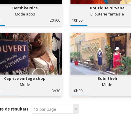
Bershka Nice
Boutique Nirvana
Mode ados
Bijouterie fantaisie
0
20h00
10h00
Caprice vintage shop
Bubi Sheli
Mode
Mode
0
13h30
10h00
e de résultats
12 par page