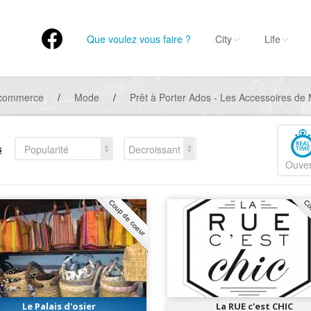
Que voulez vous faire ?
City
Life
 commerce
/
Mode
/
Prêt à Porter Ados - Les Accessoires de
s
Popularité
Decroissant
Ouver
Coup de coeur
Co
Le Palais d'osier
La RUE c'est CHIC