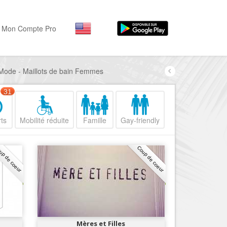
Mon Compte Pro
 Mode - Maillots de bain Femmes
Par activité
Par quartiers
Nice Promenade des Angl
Séjourner
31
Hôtels, ...
Nice Promenade du Paillo
ts
Mobilité réduite
Famille
Gay-friendly
Visiter
Nice le Port
Musées, ...
Nice le Vieux Nice
up de coeur
Coup de coeur
Sortir
Nice le Coeur de Ville
Restaurants, ...
Nice les Collines Niçoises
Commerces
Mode, ...
Nice le petit Marais Niçois
Loisirs
Nice la plaine du Var
Mères et Filles
Plages, sports, ...