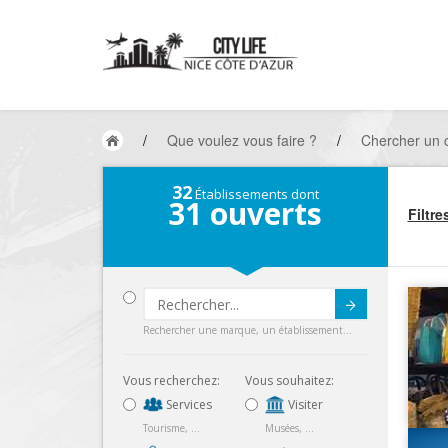
/
Que voulez vous faire ?
/
Chercher un
32
Établissements dont
31
ouverts
Filtre
Submit
Rechercher une marque, un établissement...
Vous recherchez:
Vous souhaitez:
Services
Visiter
Tourisme, ...
Musées, ...