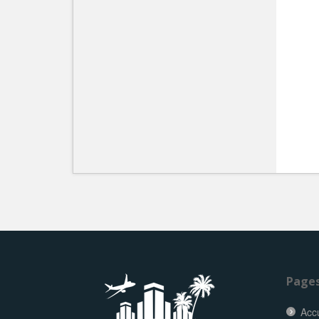
Page
Accu