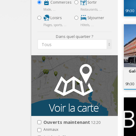
Commerces
Sortir
Mode, ...
Restaurants, ...
9h30
Loisirs
Séjourner
Plages, sports, ...
Hôtels, ...
Dans quel quartier ?
Tous
Gal
9h30
Ouverts maintenant
12:20
Animaux