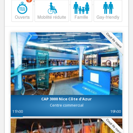
Decroissant
9
Ouverts
Mobilité réduite
Famille
Gay-friendly
Coup de coeur
CAP 3000 Nice Côte d'Azur
Centre commercial
11h00
19h00
Coup de coeur