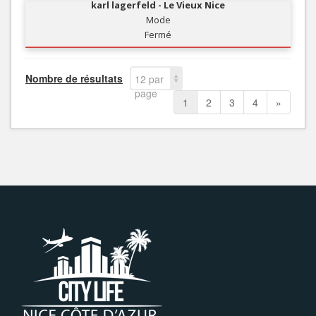
karl lagerfeld - Le Vieux Nice
Mode
Fermé
Nombre de résultats
12 par
page
1
2
3
4
»