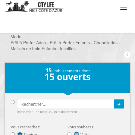
/
Que voulez vous faire ?
/
Chercher un commerce
/
Mode
/
Prêt à Porter Ados - Prêt à Porter Enfants - Chapelleries -
Maillots de bain Enfants - Insolites
15
Établissements dont
15
ouverts
Submit
Rechercher une marque, un établissement...
Vous recherchez:
Vous souhaitez:
Services
Visiter