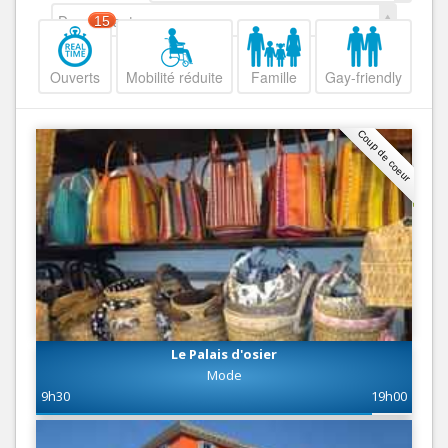
Decroissant
15
Ouverts
Mobilité réduite
Famille
Gay-friendly
Coup de coeur
Le Palais d'osier
Mode
9h30
19h00