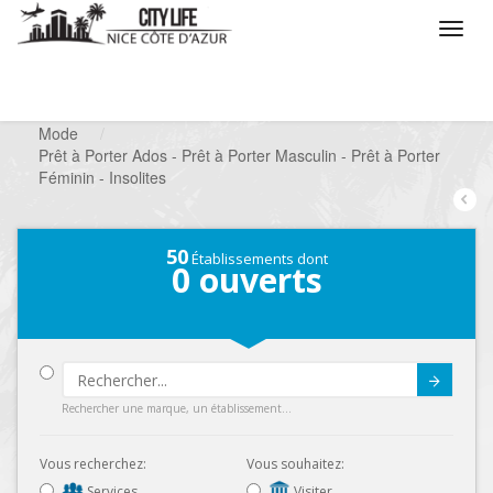
/
Que voulez vous faire ?
/
Chercher un commerce
/
Mode
/
Prêt à Porter Ados - Prêt à Porter Masculin - Prêt à Porter
Féminin - Insolites
50
Établissements dont
0
ouverts
Submit
Rechercher une marque, un établissement...
Vous recherchez:
Vous souhaitez:
Services
Visiter