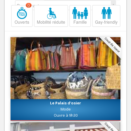
Decroissant
0
Ouverts
Mobilité réduite
Famille
Gay-friendly
Coup de coeur
Le Palais d'osier
Mode
Ouvre à 9h30
Coup de coeur