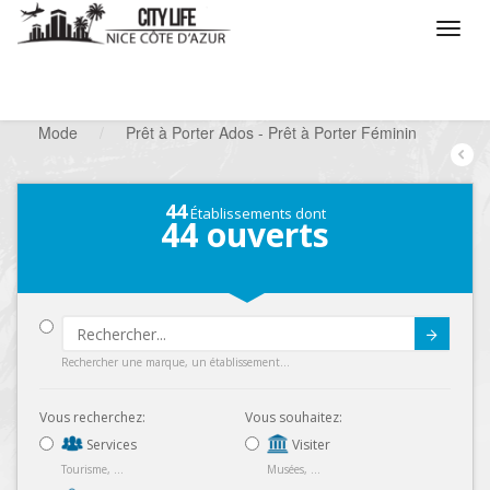
/
Que voulez vous faire ?
/
Chercher un commerce
/
Mode
/
Prêt à Porter Ados - Prêt à Porter Féminin
44
Établissements dont
44
ouverts
Submit
Rechercher une marque, un établissement...
Vous recherchez:
Vous souhaitez:
Services
Visiter
Tourisme, ...
Musées, ...