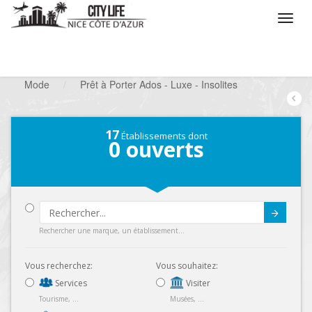
/
Que voulez vous faire ?
/
Chercher un commerce
/
Mode
/
Prêt à Porter Ados - Luxe - Insolites
17
Établissements dont
0
ouverts
Submit
Rechercher une marque, un établissement...
Vous recherchez:
Vous souhaitez:
Services
Visiter
Tourisme, ...
Musées, ...