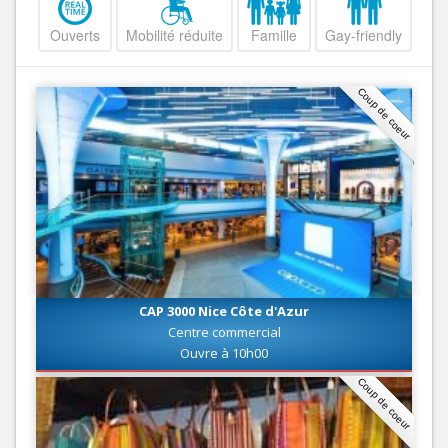
Ouverts
Mobilité réduite
Famille
Gay-friendly
Coup de coeur
CAP 3000 Nice Côte d'Azur
Centre commercial
Ouvre à 10h00
Coup de coeur